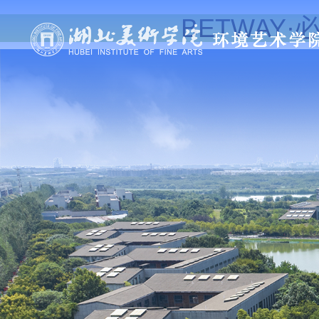
BETWAY·必