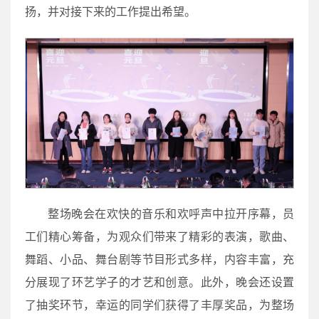
扬，并对接下来的工作提出希望。
整场晚会在欢快的音乐和欢呼声中拉开序幕，员
工们精心筹备，为观众们带来了精彩的表演，歌曲、
舞蹈、小品、舞台剧等节目形式多样，内容丰富，充
分展现了环艺学子的才艺和创意。此外，晚会还设置
了抽奖环节，幸运的同学们获得了丰厚奖品，为整场