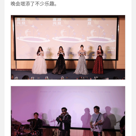
晚会增添了不少乐趣。